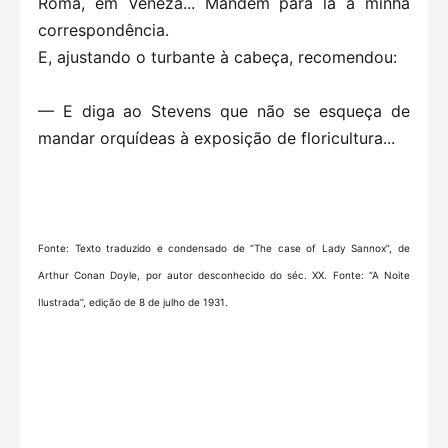
Roma, em Veneza... Mandem para lá a minha
correspondência.
E, ajustando o turbante à cabeça, recomendou:
— E diga ao Stevens que não se esqueça de
mandar orquídeas à exposição de floricultura...
Fonte: Texto traduzido e condensado de “The case of Lady Sannox”, de
Arthur Conan Doyle, por autor desconhecido do séc. XX. Fonte: “A Noite
Ilustrada”, edição de 8 de julho de 1931.