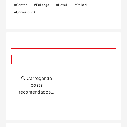
#Contos
#Fullpage
#Noveli
#Policial
#Universo XD
📌 Você também pode gostar
🔍 Carregando
posts
recomendados...