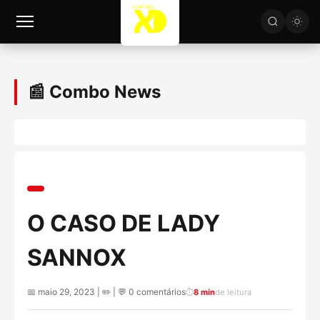
📰 Combo News
O CASO DE LADY
SANNOX
📅 maio 29, 2023 | ✏️
| 💬 0 comentários
⏱️
8 min
de leitura