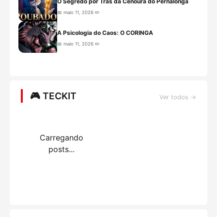
O Segredo por Trás da Cenoura do Pernalonga
📅 maio 11, 2026 ✏️
A Psicologia do Caos: O CORINGA
📅 maio 11, 2026 ✏️
🎮 TECKIT
Ver todos →
Carregando
posts...