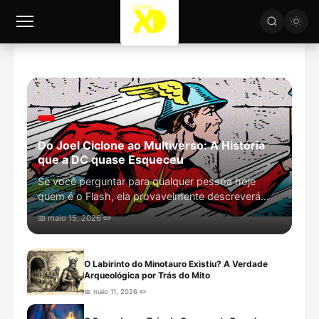
Do Joel Ciclone ao Multiverso: A História
que a DC quase Esqueceu
Se você perguntar para qualquer pessoa hoje
quem é o Flash, ela provavelmente descreverá
Barry Allen com seu traje tecn...
📅 maio 15, 2026 ✏️
O Labirinto do Minotauro Existiu? A Verdade
Arqueológica por Trás do Mito
📅 maio 11, 2026 ✏️