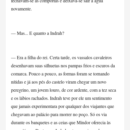
fechavam-se as comportas e deixava-se sair a água
novamente.
— Mas... E quanto a Indrah?
— Era a filha do rei. Certa tarde, os vassalos cavaleiros
desenhavam suas silhuetas nos pampas frios e escuros da
comarca. Pouco a pouco, as formas foram se tornando
nítidas e já aos pés do castelo viram chegar um novo
peregrino, um jovem louro, de cor ardente, com a tez seca
e os lábios rachados. Indrah teve por ele um sentimento
que jamais experimentara por qualquer dos viajantes que
chegavam ao palácio para morrer no poço. Só os via
durante os banquetes e as ceias que Míndor oferecia às