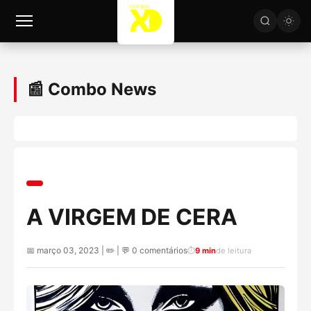
📰 Combo News
A VIRGEM DE CERA
📅 março 03, 2023 | ✏️
| 💬 0 comentários
⏱️
9 min
de leitura