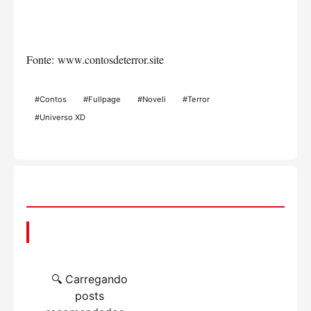
Fonte:
www.contosdeterror.site
#Contos
#Fullpage
#Noveli
#Terror
#Universo XD
📌 Você também pode gostar
🔍 Carregando
posts