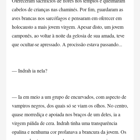
Ofereceram sacrifícios de flores nos templos e queimaram
cabelos de crianças nas chaminés. Por fim, guardaram as
aves brancas nos sarcófagos e pensaram em oferecer em
holocausto a mais jovem virgem. Apesar disto, um jovem
camponês, ao voltar à noite da gelosia de sua amada, teve
que ocultar-se apressado. A procissão estava passando...
— Indrah ia nela?
— Ia em meio a um grupo de encurvados, com aspecto de
vampiros negros, dos quais só se viam os olhos. No centro,
quase morrediça e apoiada nos braços de um deles, ia a
virgem pálida de cera. Indrah tinha uma transparência
opalina e nenhuma cor profanava a brancura da jovem. Os