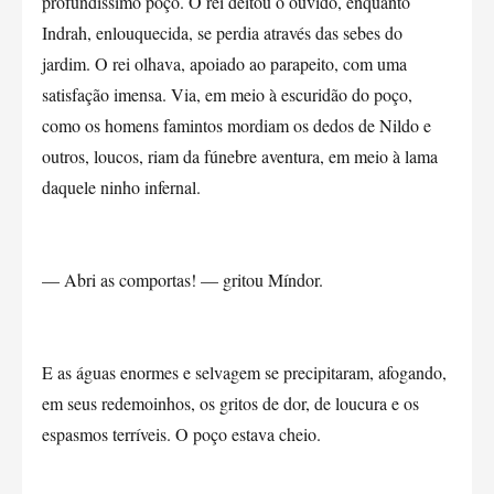
profundíssimo poço. O rei deitou o ouvido, enquanto
Indrah, enlouquecida, se perdia através das sebes do
jardim. O rei olhava, apoiado ao parapeito, com uma
satisfação imensa. Via, em meio à escuridão do poço,
como os homens famintos mordiam os dedos de Nildo e
outros, loucos, riam da fúnebre aventura, em meio à lama
daquele ninho infernal.
— Abri as comportas! — gritou Míndor.
E as águas enormes e selvagem se precipitaram, afogando,
em seus redemoinhos, os gritos de dor, de loucura e os
espasmos terríveis. O poço estava cheio.