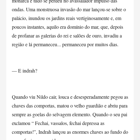
monarca e tudo se perdeu no avassalador impulso das
ondas. Uma monstruosa invasão do mar lançou-se sobre o
palácio, inundou os jardins reais vertiginosamente e, em
poucos instantes, aquilo era domínio do mar, que, depois
de profanar as galerias do rei e salões de ouro, invadiu a
região e lá permaneceu... permaneceu por muitos dias.
— E indrah?
Quando viu Nildo cair, louca e desesperadamente pegou as
chaves das comportas, matou o velho guardião e abriu para
sempre as goelas do selvagem elemento. Quando o seu pai
exclamou “ Fechai, vassalos, fechai depressa as
comportas!”, Indrah lançou as enormes chaves ao fundo do