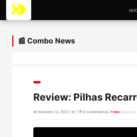
INÍ
📰 Combo News
Review: Pilhas Recarr
📅 fevereiro 13, 2021 | ✏️
| 💬 0 comentários
⏱️
1 min
de leitura