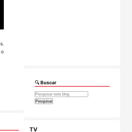
s.
 o
🔍 Buscar
TV