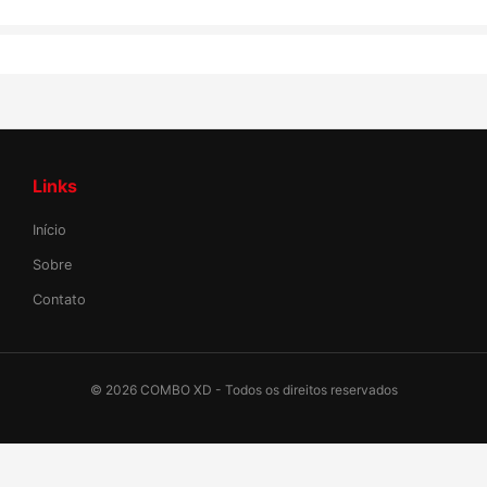
Links
Início
Sobre
Contato
©
2026
COMBO XD - Todos os direitos reservados