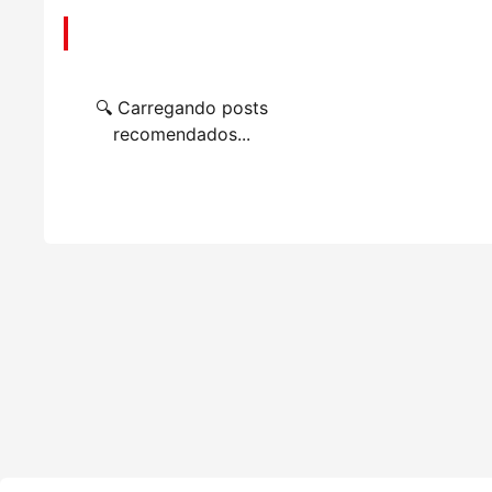
📌 Você também pode gostar
🔍 Carregando posts
recomendados...