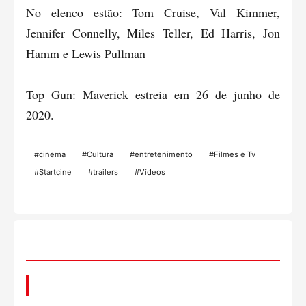
No elenco estão: Tom Cruise, Val Kimmer,
Jennifer Connelly, Miles Teller, Ed Harris, Jon
Hamm e Lewis Pullman
Top Gun: Maverick estreia em 26 de junho de
2020.
#cinema
#Cultura
#entretenimento
#Filmes e Tv
#Startcine
#trailers
#Vídeos
📌 Você também pode gostar