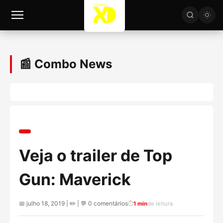
📰 Combo News
Veja o trailer de Top
Gun: Maverick
📅 julho 18, 2019 | ✏️
| 💬 0 comentários
⏱️
1 min
de leitura