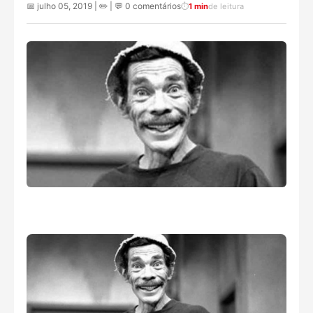
📅 julho 05, 2019 | ✏️
| 💬 0 comentários
⏱️
1 min
de leitura