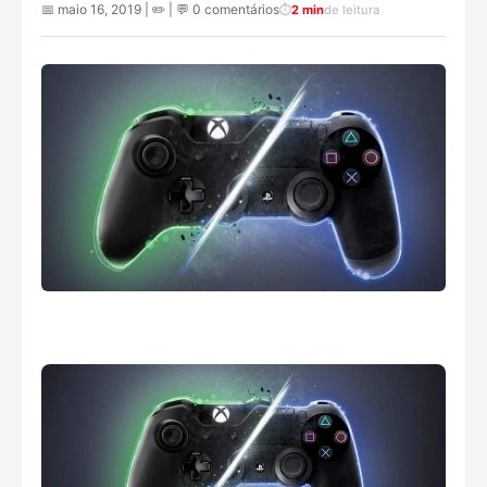
📅 maio 16, 2019 | ✏️
| 💬 0 comentários
⏱️
2 min
de leitura