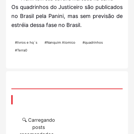
Os quadrinhos do Justiceiro são publicados
no Brasil pela Panini, mas sem previsão de
estréia dessa fase no Brasil.
#livros e hq´s
#Nanquim Atomico
#quadrinhos
#Terra0
📌 Você também pode gostar
🔍 Carregando
posts