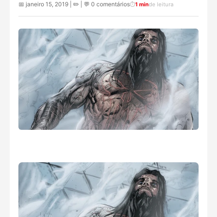
📅 janeiro 15, 2019 | ✏️
| 💬 0 comentários
⏱️
1 min
de leitura