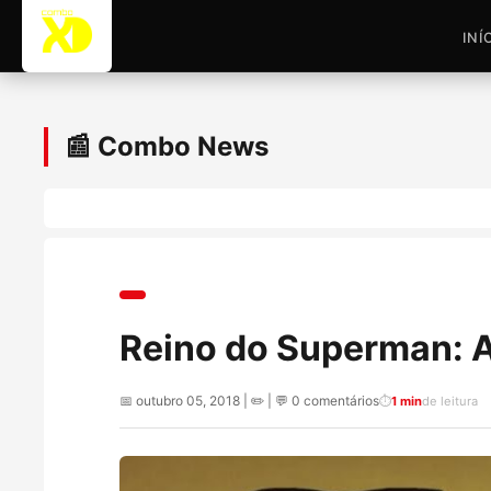
INÍ
📰 Combo News
Reino do Superman: 
📅 outubro 05, 2018 | ✏️
| 💬 0 comentários
⏱️
1 min
de leitura